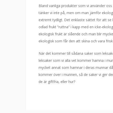
Bland vanliga produkter som vi använder oss 
tänker vi inte på, men om man jämför ekologi
extremt tydligt. Det enklaste sättet för att se h
odlad frukt ”ruttna” i kapp med en icke-ekolog
ekologisk frukt är slående och man blir mycket 
ekologisk som får den att skina och vara frisk
När det kommer till sådana saker som leksaker 
leksaker som vi alla vet kommer hamna i munne
mycket annat som hamnar i deras munnar då d
kommer över i munnen, så de saker vi ger dem ka
de är giftfria, eller hur?