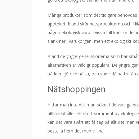
Många produkter som det tidigare behövdes spe
apoteket, bland skönhetsprodukterna och i klä
någon ekologisk vara. I vissa fall kanske det
slank ner i varukorgen, men ett ekologiskt köp 
Bland de yngre generationerna som har småba
alternativen är väldigt populära. De yngre ge
både miljö och hälsa, och vad r då bättre än a
Nätshoppingen
Hittar man inte det man söker i de vanliga bu
tillhandahåller ett stort sortiment av ekolog
kan det vara svårt att få tag på allt det man 
beställa hem det man vill ha.