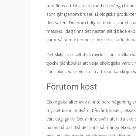
mat finns att hitta och bland de många trende
som går igenom bruset. Ekologiska produkter 
den saken! Det som tidigare endast var ett par
massvis. Idag finns det nästan alltid både eko
varor så som exempelvis broccoli, kaffe, bana
Det skiljer inte alltid så mycket i pris mellan
tjocka plånböcker att välja ekologiska varor. 
specialpris varje vecka så att man kan köpa varo
Förutom kost
Ekologiska alternativ är inte bara någonting s
mycket bland hudvård, hårvård, kläder, leksa
vårt dagliga liv. Det är inte svårt att hitta ek
näsan på oss. Då det finns så många ekologis
göra ett ekologiskt val när man är i affären.