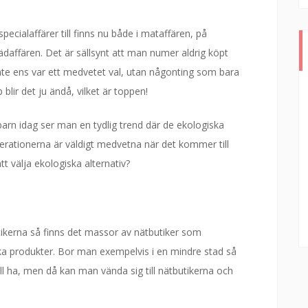
cialaffärer till finns nu både i mataffären, på
daffären. Det är sällsynt att man numer aldrig köpt
 inte ens var ett medvetet val, utan någonting som bara
blir det ju ändå, vilket är toppen!
rn idag ser man en tydlig trend där de ekologiska
nerationerna är väldigt medvetna när det kommer till
tt välja ekologiska alternativ?
tikerna så finns det massor av nätbutiker som
iska produkter. Bor man exempelvis i en mindre stad så
vill ha, men då kan man vända sig till nätbutikerna och