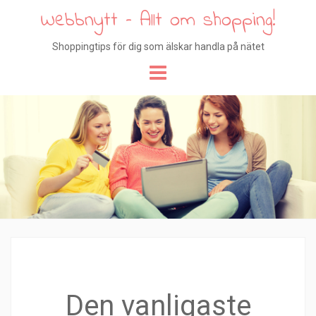
Webbnytt – Allt om shopping!
Shoppingtips för dig som älskar handla på nätet
Hoppa
till
innehåll
Den vanligaste