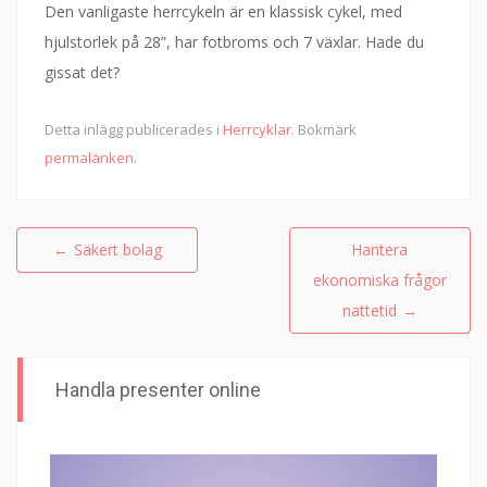
Den vanligaste herrcykeln är en klassisk cykel, med
hjulstorlek på 28”, har fotbroms och 7 växlar. Hade du
gissat det?
Detta inlägg publicerades i
Herrcyklar
. Bokmärk
permalänken
.
Inläggsnavigering
←
Säkert bolag
Hantera
ekonomiska frågor
nattetid
→
Handla presenter online